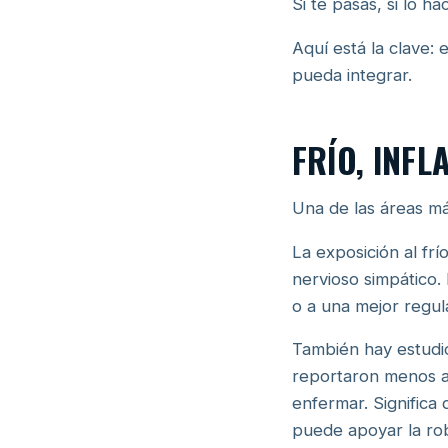
Si te pasas, si lo h
Aquí está la clave: 
pueda integrar.
FRÍO, INF
Una de las áreas má
La exposición al frí
nervioso simpático.
o a una mejor regul
También hay estudio
reportaron menos au
enfermar. Significa 
puede apoyar la ro