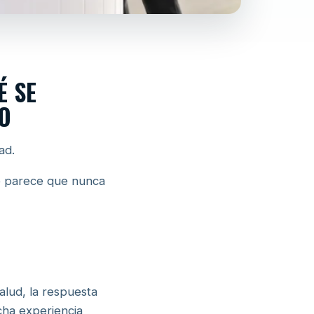
É SE
O
ad.
te parece que nunca
alud, la respuesta
ucha experiencia