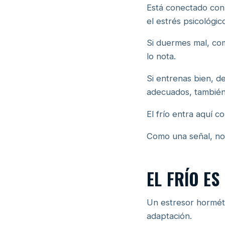
Está conectado con 
el estrés psicológic
Si duermes mal, com
lo nota.
Si entrenas bien, d
adecuados, también 
El frío entra aquí c
Como una señal, no
EL FRÍO E
Un estresor hormét
adaptación.