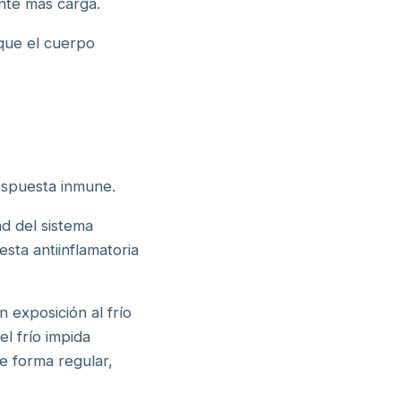
ente más carga.
 que el cuerpo
respuesta inmune.
ad del sistema
sta antiinflamatoria
 exposición al frío
l frío impida
de forma regular,