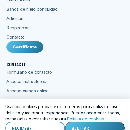
Instructores
Baños de hielo por ciudad
Artículos
Respiración
Contacto
Certifícate
CONTACTO
Formulario de contacto
Acceso instructores
Acceso cursos online
Usamos cookies propias y de terceros para analizar el uso
del sitio y mejorar tu experiencia. Puedes aceptarlas todas,
© 2026 Respira Crece Lidera S.L.
rechazarlas o consultar nuestra
Política de cookies
.
Aviso legal
·
Privacidad
·
Condiciones
·
Cookies
·
Preferencias
de cookies
RECHAZAR
ACEPTAR